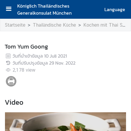
Königlich Thailändisches
Language
Generalkonsulat München
S
Startseite
Thailändische Küche
Kochen mit Thai SELECT
t
a
r
Tom Yum Goong
t
s
วันที่นำเข้าข้อมูล
10 Juli 2021
e
วันที่ปรับปรุงข้อมูล
29 Nov. 2022
i
2,178
view
t
e
K
Video
o
n
t
a
k