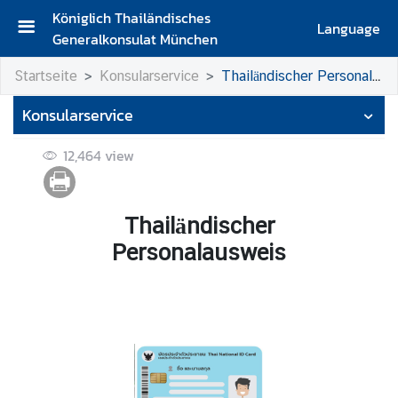
Königlich Thailändisches
Language
Generalkonsulat München
S
Startseite
Konsularservice
Thailändischer Personalausweis
t
a
Konsularservice
r
t
12,464
view
s
e
i
Thailändischer
t
Personalausweis
e
K
o
n
t
a
k