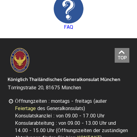
i
g
u
FAQ
n
g
e
n
TOP
W
i
r
Königlich Thailändisches Generalkonsulat München
t
Törringstraße 20, 81675 München
s
c
Öffnungzeiten : montags - freitags (außer
h
Feiertage
des Generalkonsulats)
a
Konsulatskanzlei : von 09.00 - 17.00 Uhr
f
Konsularabteitung : von 09.00 - 13.00 Uhr und
t
14.00 - 15.00 Uhr (ฺÖffnungszeiten der zuständigen