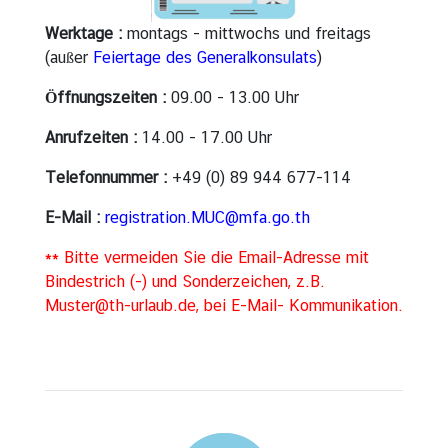
t
Werktage :
montags - mittwochs und freitags
u
(außer
Feiertage des Generalkonsulats
)
n
d
Öffnungszeiten :
09.00 - 13.00 Uhr
F
Anrufzeiten :
14.00 - 17.00 Uhr
e
i
Telefonnummer :
+49 (0) 89 944 677-114
e
r
E-Mail :
registration.MUC@mfa.go.th
t
** Bitte vermeiden Sie die Email-Adresse mit
a
Bindestrich (-) und Sonderzeichen, z.B.
g
Muster@th-urlaub.de, bei E-Mail- Kommunikation.
e
K
o
n
s