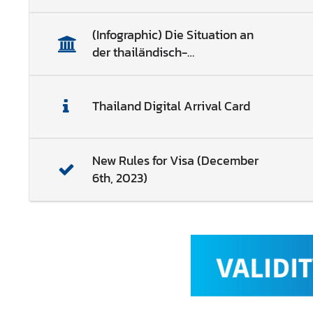
t
u
(Infographic) Die Situation an
n
der thailändisch-
d
kambodschanischen Grenze
F
e
Thailand Digital Arrival Card
i
e
r
New Rules for Visa (December
t
6th, 2023)
a
g
e
K
o
n
s