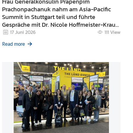
Frau Generalkonsulin Prapenpim
Prachonpachanuk nahm am Asia-Pacific
Summit in Stuttgart teil und führte
Gespräche mit Dr. Nicole Hoffmeister-Kraut,
Ministerin für Wirtschaft, Arbeit und
17 Juni 2026
111
View
Tourismus des Landes Baden-Württemberg
Read more