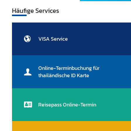
i
Häufige Services
g
u
n
g
VISA Service
e
n
W
i
Online-Terminbuchung für
r
thailändische ID Karte
t
s
c
h
Reisepass Online-Termin
a
f
t