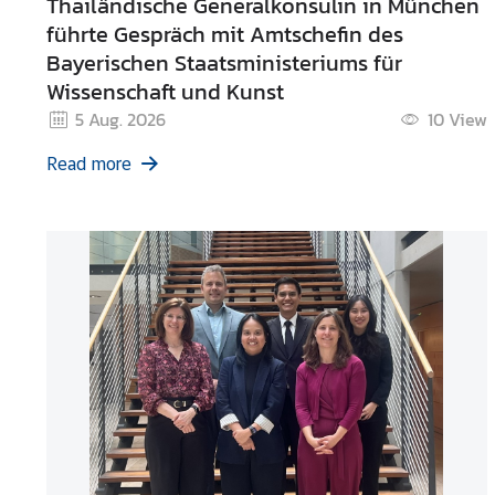
Thailändische Generalkonsulin in München
führte Gespräch mit Amtschefin des
Bayerischen Staatsministeriums für
A
Wissenschaft und Kunst
k
t
5 Aug. 2026
10
View
i
Read more
v
i
t
ä
t
e
n
/
I
n
f
o