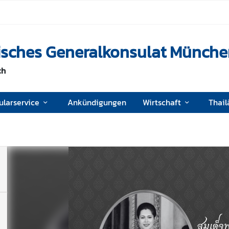
disches Generalkonsulat Münch
ch
ularservice
Ankündigungen
Wirtschaft
Thail