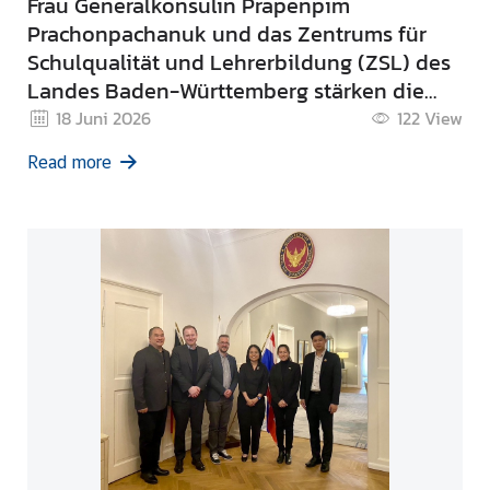
Frau Generalkonsulin Prapenpim
Prachonpachanuk und das Zentrums für
Schulqualität und Lehrerbildung (ZSL) des
Landes Baden-Württemberg stärken die
Zusammenarbeit in der beruflichen Bildung
18 Juni 2026
122
View
zwischen Thailand und Baden-
Read more
Württemberg