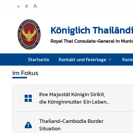
A
A
A
S
Königlich Thailän
t
a
Royal Thai Consulate-General in Muni
r
t
s
Startseite
Kontakt und Feiertage
Kons
e
i
im Fokus
t
e
Ihre Majestät Königin Sirikit,
K
die Königinmutter: Ein Leben
o
voller Anmut und Hingabe
n
t
Thailand-Cambodia Border
a
Situation
k