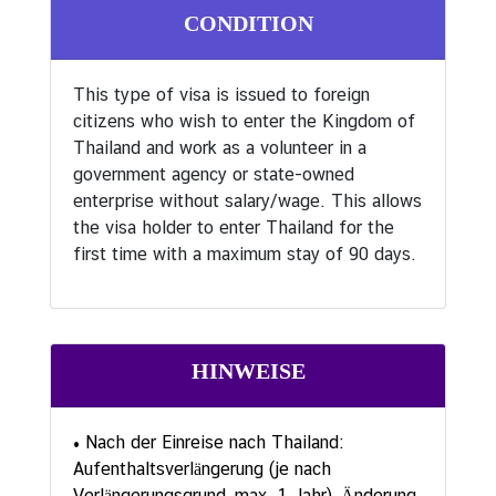
u
CONDITION
l
a
This type of visa is issued to foreign
r
citizens who wish to enter the Kingdom of
s
Thailand and work as a volunteer in a
e
government agency or state-owned
r
enterprise without salary/wage. This allows
v
the visa holder to enter Thailand for the
i
first time with a maximum stay of 90 days.
c
e
A
HINWEISE
n
k
ü
• Nach der Einreise nach Thailand:
n
Aufenthaltsverlängerung (je nach
d
Verlängerungsgrund, max. 1 Jahr), Änderung