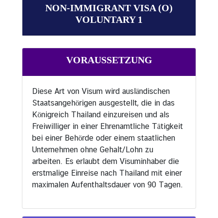
NON-IMMIGRANT VISA (O)
t
VOLUNTARY 1
u
n
d
F
VORAUSSETZUNG
e
i
e
Diese Art von Visum wird ausländischen
r
Staatsangehörigen ausgestellt, die in das
t
Königreich Thailand einzureisen und als
a
Freiwilliger in einer Ehrenamtliche Tätigkeit
g
bei einer Behörde oder einem staatlichen
e
Unternehmen ohne Gehalt/Lohn zu
arbeiten. Es erlaubt dem Visuminhaber die
erstmalige Einreise nach Thailand mit einer
K
maximalen Aufenthaltsdauer von 90 Tagen.
o
n
s