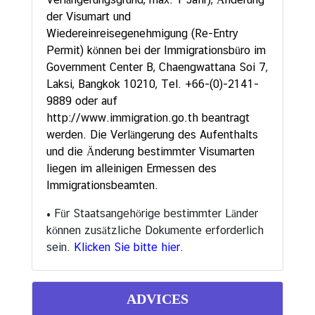
i
der Visumart und
g
Wiedereinreisegenehmigung (Re-Entry
u
Permit) können bei der Immigrationsbüro im
n
Government Center B, Chaengwattana Soi 7,
g
Laksi, Bangkok 10210, Tel. +66-(0)-2141-
e
9889 oder auf
n
http://www.immigration.go.th
beantragt
werden. Die Verlängerung des Aufenthalts
W
und die Änderung bestimmter Visumarten
i
liegen im alleinigen Ermessen des
r
Immigrationsbeamten.
t
s
• Für Staatsangehörige bestimmter Länder
c
können zusätzliche Dokumente erforderlich
h
sein.
Klicken Sie bitte hier.
a
f
t
ADVICES