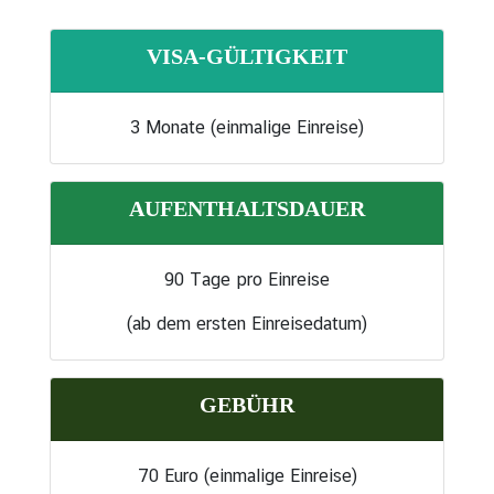
VISA-GÜLTIGKEIT
A
k
t
3 Monate (einmalige Einreise)
i
v
i
AUFENTHALTSDAUER
t
ä
t
90 Tage pro Einreise
e
(ab dem ersten Einreisedatum)
n
/
I
GEBÜHR
n
f
o
70 Euro (einmalige Einreise)