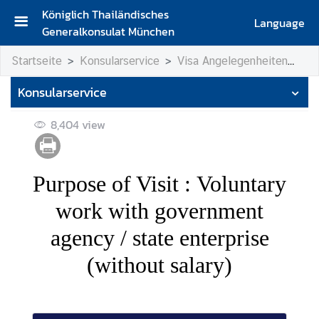
Königlich Thailändisches
Language
Generalkonsulat München
S
Startseite
Konsularservice
Visa Angelegenheiten
• 
t
a
Konsularservice
r
t
8,404
view
s
e
i
Purpose of Visit :
Voluntary
t
e
work with government
K
agency / state enterprise
o
(without salary
)
n
t
a
k