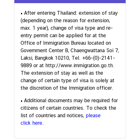
T
• After entering Thailand: extension of stay
h
(depending on the reason for extension,
a
max. 1 year), change of visa type and re-
i
entry permit can be applied for at the
l
Office of Immigration Bureau located on
ä
Government Center B, Chaengwattana Soi 7,
n
Laksi, Bangkok 10210, Tel. +66-(0)-2141-
d
9889 or at http://www.immigration.go.th.
i
The extension of stay as well as the
s
change of certain type of visa is solely at
c
the discretion of the Immigration officer.
h
e
• Additional documents may be required for
K
citizens of certain countries. To check the
ü
list of countries and notices,
please
c
click here.
h
e