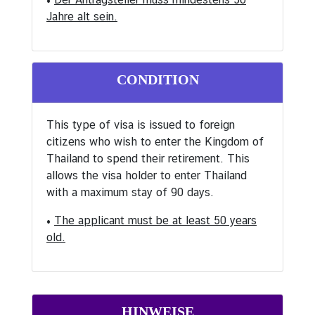
u
Jahre alt sein.
l
a
r
CONDITION
s
e
r
This type of visa is issued to foreign
v
citizens who wish to enter the Kingdom of
i
Thailand to spend their retirement. This
c
allows the visa holder to enter Thailand
e
with a maximum stay of 90 days.
•
The applicant must be at least 50 years
A
old.
n
k
ü
n
d
HINWEISE