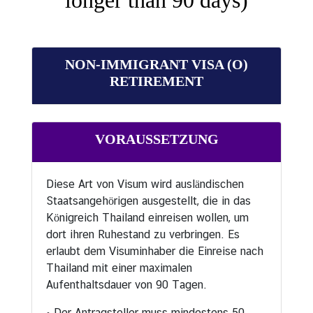
longer than 90 days)
t
u
n
d
NON-IMMIGRANT VISA (O)
F
RETIREMENT
e
i
e
VORAUSSETZUNG
r
t
a
Diese Art von Visum wird ausländischen
g
Staatsangehörigen ausgestellt, die in das
e
Königreich Thailand einreisen wollen, um
dort ihren Ruhestand zu verbringen. Es
erlaubt dem Visuminhaber die Einreise nach
K
Thailand mit einer maximalen
o
Aufenthaltsdauer von 90 Tagen.
n
s
•
Der Antragsteller muss mindestens 50