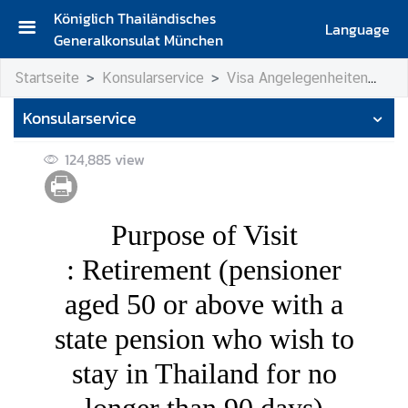
Königlich Thailändisches
Language
Generalkonsulat München
S
Startseite
Konsularservice
Visa Angelegenheiten
• 
t
a
Konsularservice
r
t
124,885
view
s
e
i
Purpose of Visit
t
e
:
Retirement
(pensioner
K
aged 50 or above with a
o
state pension who wish to
n
t
stay in Thailand for no
a
k