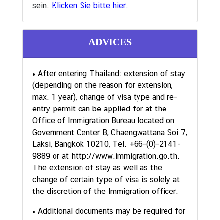
sein.
Klicken Sie bitte hier.
T
h
a
ADVICES
i
l
• After entering Thailand: extension of stay
ä
(depending on the reason for extension,
n
max. 1 year), change of visa type and re-
d
entry permit can be applied for at the
i
Office of Immigration Bureau located on
s
Government Center B, Chaengwattana Soi 7,
c
Laksi, Bangkok 10210, Tel. +66-(0)-2141-
h
9889 or at http://www.immigration.go.th.
e
The extension of stay as well as the
K
change of certain type of visa is solely at
ü
the discretion of the Immigration officer.
c
h
• Additional documents may be required for
e