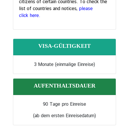
citizens of certain countries. To check the
list of countries and notices,
please
click here.
A
k
t
i
v
VISA-GÜLTIGKEIT
i
t
3 Monate (einmalige Einreise)
ä
t
e
AUFENTHALTSDAUER
n
/
I
90 Tage pro Einreise
n
f
(ab dem ersten Einreisedatum)
o