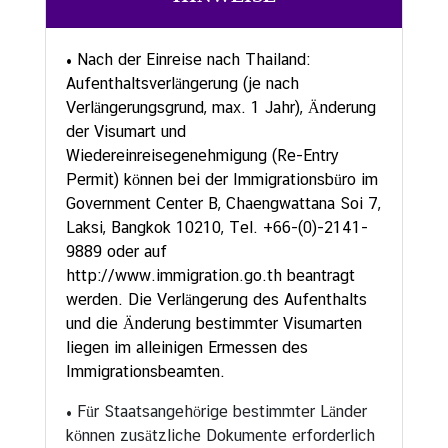
i
g
• Nach der Einreise nach Thailand:
u
Aufenthaltsverlängerung (je nach
n
Verlängerungsgrund, max. 1 Jahr), Änderung
g
der Visumart und
e
Wiedereinreisegenehmigung (Re-Entry
n
Permit) können bei der Immigrationsbüro im
W
Government Center B, Chaengwattana Soi 7,
i
Laksi, Bangkok 10210, Tel. +66-(0)-2141-
r
9889 oder auf
t
http://www.immigration.go.th
beantragt
s
werden. Die Verlängerung des Aufenthalts
c
und die Änderung bestimmter Visumarten
h
liegen im alleinigen Ermessen des
a
Immigrationsbeamten.
f
• Für Staatsangehörige bestimmter Länder
t
können zusätzliche Dokumente erforderlich