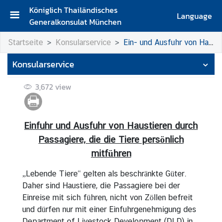
Königlich Thailändisches
Language
Generalkonsulat München
S
Startseite
Konsularservice
Ein- und Ausfuhr von Haustieren nach Thailand
t
a
Konsularservice
r
t
3,672
view
s
e
i
Einfuhr und Ausfuhr von Haustieren durch
t
Passagiere, die die Tiere persönlich
e
mitführen
K
o
„Lebende Tiere“ gelten als beschränkte Güter.
n
Daher sind Haustiere, die Passagiere bei der
t
Einreise mit sich führen, nicht von Zöllen befreit
a
und dürfen nur mit einer Einfuhrgenehmigung des
k
Department of Livestock Development (DLD) in