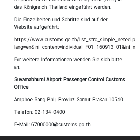
t
das Königreich Thailand eingeführt werden.
u
Die Einzelheiten und Schritte sind auf der
n
Website aufgeführt:
d
F
https://www.customs.go.th/list_strc_simple_neted.ph
e
lang=en&ini_content=individual_F01_160913_01&ini_
i
e
Für weitere Informationen wenden Sie sich bitte
r
an:
t
Suvarnabhumi Airport Passenger Control Customs
a
Office
g
e
Amphoe Bang Phli, Provinz Samut Prakan 10540
Telefon: 02-134-0400
K
o
E-Mail: 67000000@customs.go.th
n
s