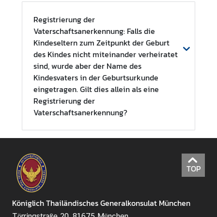
T
Registrierung der
h
Vaterschaftsanerkennung: Falls die
a
Kindeseltern zum Zeitpunkt der Geburt
i
des Kindes nicht miteinander verheiratet
l
sind, wurde aber der Name des
ä
Kindesvaters in der Geburtsurkunde
n
eingetragen. Gilt dies allein als eine
d
Registrierung der
i
Vaterschaftsanerkennung?
s
c
h
e
K
TOP
ü
c
Königlich Thailändisches Generalkonsulat München
h
e
Törringstraße 20, 81675 München