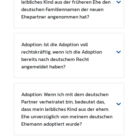
leibliches Kind aus der früheren Ehe den
u
deutschen Familiennamen der neuen
l
Ehepartner angenommen hat?
a
r
s
e
Adoption: Ist die Adoption voll
r
rechtskräftig, wenn ich die Adoption
v
bereits nach deutschem Recht
i
angemeldet haben?
c
e
Adoption: Wenn ich mit dem deutschen
A
Partner verheiratet bin, bedeutet das,
n
dass mein leibliches Kind aus der ehem.
k
Ehe unverzüglich von meinem deutschen
ü
Ehemann adoptiert wurde?
n
d