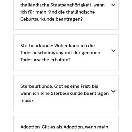
thailändische Staatsanghörigkeit, wenn
t
ich für mein Kind die thailändische
u
Geburtsurkunde beantragen?
n
d
F
e
Sterbeurkunde: Woher kann ich die
i
Todesbescheinigung mit der genauen
e
Todesursache erhalten?
r
t
a
g
Sterbeurkunde: Gibt es eine Frist, bis
e
wann ich eine Sterbeurkunde beantragen
muss?
K
o
n
Adoption: Gilt es als Adoption, wenn mein
s