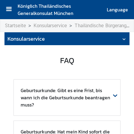
Königlich Thailändisches
Language
Generalkonsulat München
S
Startseite
Konsularservice
Thailändische Bürgerangelegenheiten
t
a
Konsularservice
r
t
s
FAQ
e
i
t
e
Geburtsurkunde: Gibt es eine Frist, bis
K
wann ich die Geburtsurkunde beantragen
o
muss?
n
t
a
Geburtsurkunde: Hat mein Kind sofort die
k