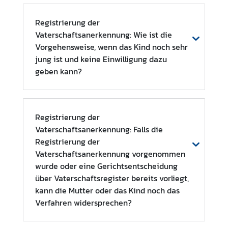
i
g
Registrierung der
u
Vaterschaftsanerkennung: Wie ist die
n
Vorgehensweise, wenn das Kind noch sehr
g
jung ist und keine Einwilligung dazu
e
geben kann?
n
W
i
Registrierung der
r
Vaterschaftsanerkennung: Falls die
t
Registrierung der
s
Vaterschaftsanerkennung vorgenommen
c
wurde oder eine Gerichtsentscheidung
h
über Vaterschaftsregister bereits vorliegt,
a
kann die Mutter oder das Kind noch das
f
Verfahren widersprechen?
t