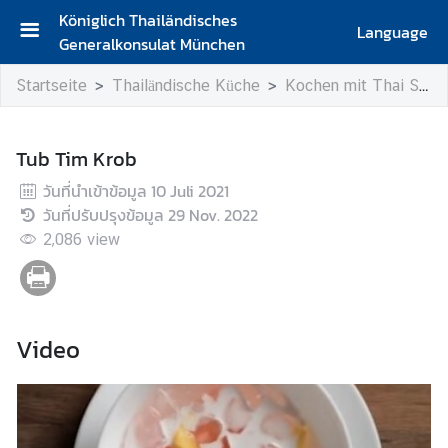
Königlich Thailändisches
Language
Generalkonsulat München
S
Startseite
Thailändische Küche
Kochen mit Thai SELECT
t
a
r
Tub Tim Krob
t
s
วันที่นำเข้าข้อมูล
10 Juli 2021
e
วันที่ปรับปรุงข้อมูล
29 Nov. 2022
i
2,086
view
t
e
K
Video
o
n
t
a
k