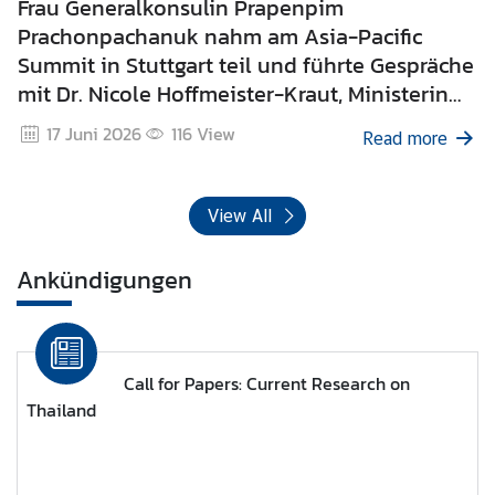
Frau Generalkonsulin Prapenpim
Prachonpachanuk nahm am Asia-Pacific
Summit in Stuttgart teil und führte Gespräche
mit Dr. Nicole Hoffmeister-Kraut, Ministerin
für Wirtschaft, Arbeit und Tourismus des
17 Juni 2026
116
View
Read more
Landes Baden-Württemberg
View All
Ankündigungen
Call for Papers: Current Research on
Thailand