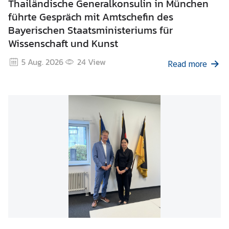
Thailändische Generalkonsulin in München
führte Gespräch mit Amtschefin des
T
Bayerischen Staatsministeriums für
h
Wissenschaft und Kunst
a
i
5 Aug. 2026
24
View
Read more
l
ä
n
d
i
s
c
h
e
K
ü
c
h
e