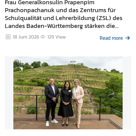
Frau Generalkonsulin Prapenpim
Prachonpachanuk und das Zentrums für
Schulqualität und Lehrerbildung (ZSL) des
A
Landes Baden-Württemberg stärken die
k
Zusammenarbeit in der beruflichen Bildung
t
18 Juni 2026
129
View
Read more
i
zwischen Thailand und Baden-Württemberg
v
i
t
ä
t
e
n
/
I
n
f
o