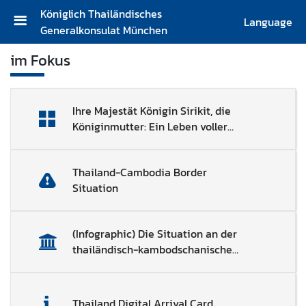
Königlich Thailändisches
Language
Generalkonsulat München
S
im Fokus
t
a
r
Ihre Majestät Königin Sirikit, die
t
Königinmutter: Ein Leben voller
s
Anmut und Hingabe
e
i
Thailand-Cambodia Border
t
Situation
e
K
(Infographic) Die Situation an der
o
thailändisch-kambodschanischen
n
Grenze
t
a
Thailand Digital Arrival Card
k