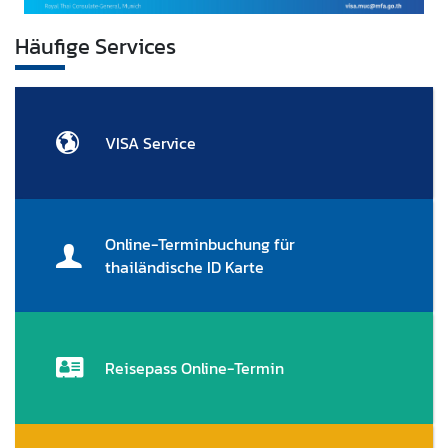
u
Häufige Services
l
a
r
s
e
VISA Service
r
v
i
c
Online-Terminbuchung für
e
thailändische ID Karte
A
n
Reisepass Online-Termin
k
ü
n
d