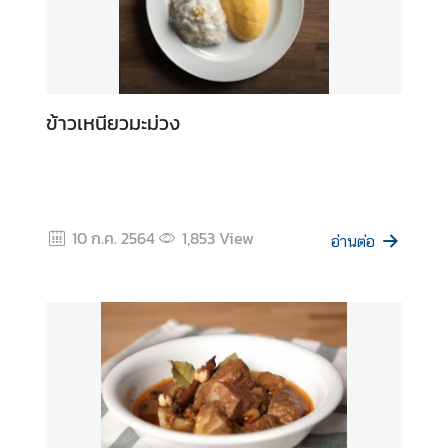
ตั้
ง
ส
.
ส
ข้าวเหนียวมะม่วง
.
น
อ
ก
ร
10 ก.ค. 2564
1,853
View
อ่านต่อ
า
ช
อ
า
ณ
า
จั
ก