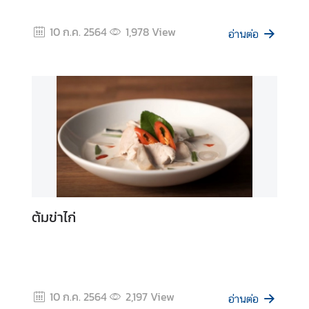
ป
ร
10 ก.ค. 2564
1,978
View
อ่านต่อ
ะ
ก
า
ศ
ข้
อ
มู
ล
น่
ต้มข่าไก่
า
ส
น
ใ
จ
10 ก.ค. 2564
2,197
View
อ่านต่อ