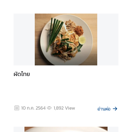
เ
ศ
ร
ษ
ฐ
กิ
จ
อ
ผัดไทย
า
ห
า
ร
ไ
10 ก.ค. 2564
1,892
View
อ่านต่อ
ท
ย