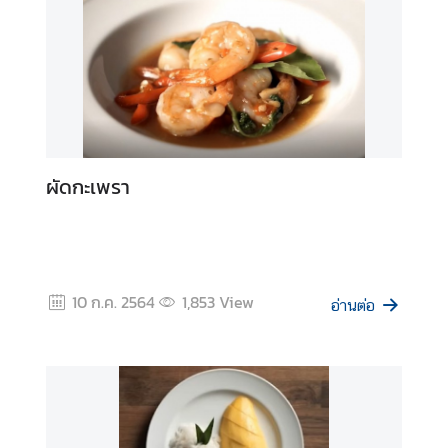
กิ
จ
ก
ร
ร
ม
/
ผัดกะเพรา
บ
ท
ค
ว
า
10 ก.ค. 2564
1,853
View
ม
อ่านต่อ
เ
ลื
อ
ก