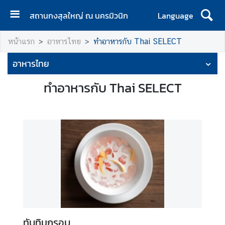
สถานกงสุลใหญ่ ณ นครมิวนิก
Language
ห
หน้าแรก
อาหารไทย
ทำอาหารกับ Thai SELECT
น้
า
อาหารไทย
แ
ร
ทำอาหารกับ Thai SELECT
ก
ติ
ด
ต่
อ
เ
ร
า
/
วั
ทับทิมกรอบ
น