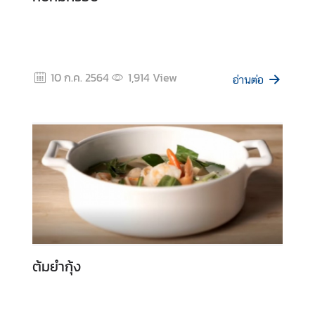
ห
ยุ
ด
10 ก.ค. 2564
1,914
View
อ่านต่อ
บ
ริ
ก
า
ร
ป
ร
ะ
ช
า
ช
ต้มยำกุ้ง
น