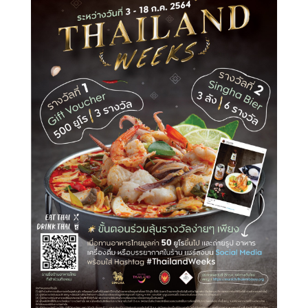
ห
ยุ
ด
บ
ริ
ก
า
ร
ป
ร
ะ
ช
า
ช
น