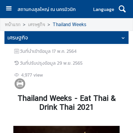
สถานกงสุลใหญ่ ณ นครมิวนิก
Language
ห
หน้าแรก
เศรษฐกิจ
Thailand Weeks
น้
า
เศรษฐกิจ
แ
ร
วันที่นำเข้าข้อมูล
17 พ.ค. 2564
ก
วันที่ปรับปรุงข้อมูล
29 พ.ย. 2565
ติ
ด
4,977
view
ต่
อ
เ
Thailand Weeks - Eat Thai &
ร
Drink Thai 2021
า
/
วั
น