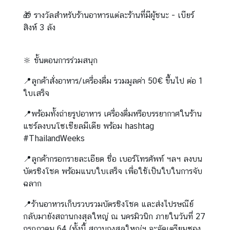
เ
🎁 รางวัลสำหรับร้านอาหารแต่ละร้านที่มีผู้ชนะ - เบียร์
ศ
สิงห์ 3 ลัง
ร
ษ
🔆 ขั้นตอนการร่วมสนุก
ฐ
กิ
📍ลูกค้าสั่งอาหาร/เครื่องดื่ม รวมมูลค่า 50€ ขึ้นไป ต่อ 1
จ
ใบเสร็จ
📍พร้อมทั้งถ่ายรูปอาหาร เครื่องดื่มหรือบรรยากาศในร้าน
อ
แชร์ลงบนโซเชียลมีเดีย พร้อม hashtag
า
#ThailandWeeks
ห
า
📍ลูกค้ากรอกรายละเอียด ชื่อ เบอร์โทรศัพท์ ฯลฯ ลงบน
ร
บัตรชิงโชค พร้อมแนบใบเสร็จ เพื่อใช้เป็นใบในการจับ
ไ
ฉลาก
ท
📍ร้านอาหารเก็บรวบรวมบัตรชิงโชค และส่งไปรษณีย์
ย
กลับมายังสถานกงสุลใหญ่ ณ นครมิวนิก ภายในวันที่ 27
กรกฎาคม 64 (ทั้งนี้ สถานกงสุลใหญ่ฯ จะจัดเตรียมซอง