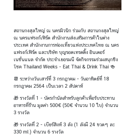
ป
ร
ะ
ก
สถานกงสุลใหญ่ ณ นครมิวนิก ร่วมกับ สถานกงสุลใหญ่
า
ณ นครแฟรงก์เฟิร์ต สำนักงานส่งเสริมการค้าในต่าง
ศ
ประเทศ สำนักงานการท่องเที่ยวแห่งประเทศไทย ณ นคร
แฟรงก์เฟิร์ต และบริษัท บุญรอดเทรดดิ้ง อินเตอร์
ข้
เนชั่นแนล จำกัด ประจำเยอรมนี จัดกิจกรรมร่วมสนุกชิง
อ
โชค Thailand Weeks - Eat Thai & Drink Thai 🍻
มู
📆 ระหว่างวันเสาร์ที่ 3 กรกฎาคม - วันอาทิตย์ที่ 18
ล
กรกฎาคม 2564 เป็นเวลา 2 สัปดาห์
น่
า
🎁 รางวัลที่ 1 - บัตรกำนัลสำหรับลูกค้าเพื่อรับประทาน
ส
อาหารที่ร้าน มูลค่า 500€ (50€ จำนวน 10 ใบ) จำนวน
น
3 รางวัล
ใ
จ
🎁 รางวัลที่ 2 - เบียร์สิงห์ 3 ลัง (1 ลังมี 24 ขวดๆ ละ
330 ml.) จำนวน 6 รางวัล