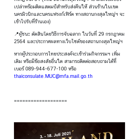
กิ
เปล่าพร้อมติดแสตมป์สำหรับส่งคืนให้ ส่วนร้านในเขต
จ
นครมิวนิกและนครแฟรงก์เฟิร์ต ทางสถานกงสุลใหญ่ฯ จะ
ก
เข้าไปรับที่ร้านเอง)
ร
📍ผู้ชนะ ตัดสินโดยวิธีการจับฉลาก ในวันที่ 29 กรกฎาคม
ร
2564 และประกาศผลทางเว็บไซต์ของสถานกงสุลใหญ่ฯ
ม
/
หากผู้ประกอบการไทยประสงค์จะเข้าร่วมกิจกรรมฯ เพิ่ม
บ
เติม หรือมีข้อสงสัยอื่นใด สามารถติดต่อสอบถามได้ที่
ท
เบอร์ 089-944-677-100 หรือ
ค
thaiconsulate.MUC@mfa.mail.go.th
ว
า
ม
===================
เ
ลื
อ
ก