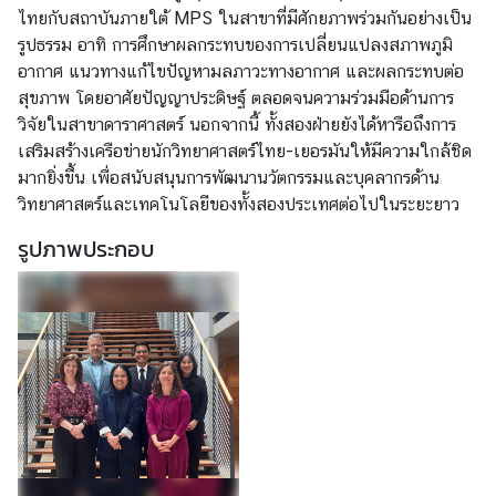
ไทยกับสถาบันภายใต้ MPS ในสาขาที่มีศักยภาพร่วมกันอย่างเป็น
ห
รูปธรรม อาทิ การศึกษาผลกระทบของการเปลี่ยนแปลงสภาพภูมิ
ยุ
อากาศ แนวทางแก้ไขปัญหามลภาวะทางอากาศ และผลกระทบต่อ
ด
สุขภาพ โดยอาศัยปัญญาประดิษฐ์ ตลอดจนความร่วมมือด้านการ
วิจัยในสาขาดาราศาสตร์ นอกจากนี้ ทั้งสองฝ่ายยังได้หารือถึงการ
บ
เสริมสร้างเครือข่ายนักวิทยาศาสตร์ไทย-เยอรมันให้มีความใกล้ชิด
ริ
มากยิ่งขึ้น เพื่อสนับสนุนการพัฒนานวัตกรรมและบุคลากรด้าน
ก
วิทยาศาสตร์และเทคโนโลยีของทั้งสองประเทศต่อไปในระยะยาว
า
รูปภาพประกอบ
ร
ป
ร
ะ
ช
า
ช
น