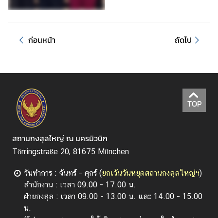
ป
ร
ะ
ก่อนหน้า
ถัดไป
ก
า
ศ
ข้
TOP
อ
มู
ล
สถานกงสุลใหญ่ ณ นครมิวนิก
น่
Törringstraße 20, 81675 München
า
ส
วันทำการ : จันทร์ - ศุกร์ (
ยกเว้นวันหยุดสถานกงสุลใหญ่ฯ
)
น
สำนักงาน : เวลา 09.00 - 17.00 น.
ใ
ฝ่ายกงสุล : เวลา 09.00 - 13.00 น. และ 14.00 - 15.00
จ
น.