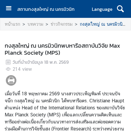
สถานกงสุลใหญ่ ณ นครมิวนิก
Language
ห
หน้าแรก
บทความ
ข่าวกิจกรรม
กงสุลใหญ่ ณ นครมิวนิกพบหารือสถาบันวิจัย Max Planck Society (MPS)
น้
า
แ
กงสุลใหญ่ ณ นครมิวนิกพบหารือสถาบันวิจัย Max
ร
Planck Society (MPS)
ก
วันที่นำเข้าข้อมูล
18 พ.ค. 2569
ติ
214
view
ด
ต่
อ
เมื่อวันที่ 18 พฤษภาคม 2569 นางสาวประเพ็ญพิมพ์ ประจนปัจ
เ
จนึก กงสุลใหญ่ ณ นครมิวนิก ได้พบหารือดร. Christiane Haupt
ร
ตำแหน่ง Head of the International Relations ของสถาบันวิจัย
า
Max Planck Society (MPS) เพื่อแลกเปลี่ยนความคิดเห็นและ
/
หารืออย่างต่อเนื่องเกี่ยวกับแนวทางการส่งเสริมและต่อยอดความ
วั
ร่วมมือด้านการวิจัยขั้นสูง (Frontier Research) ระหว่างหน่วยงาน
น