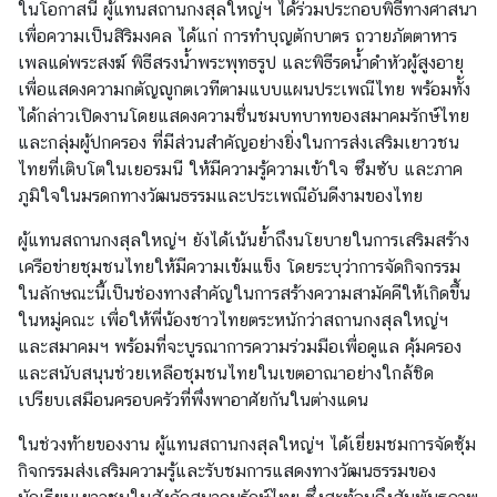
ในโอกาสนี้ ผู้แทนสถานกงสุลใหญ่ฯ ได้ร่วมประกอบพิธีทางศาสนา
ห
เพื่อความเป็นสิริมงคล ได้แก่ การทำบุญตักบาตร ถวายภัตตาหาร
ยุ
เพลแด่พระสงฆ์ พิธีสรงน้ำพระพุทธรูป และพิธีรดน้ำดำหัวผู้สูงอายุ
ด
เพื่อแสดงความกตัญญูกตเวทีตามแบบแผนประเพณีไทย พร้อมทั้ง
ได้กล่าวเปิดงานโดยแสดงความชื่นชมบทบาทของสมาคมรักษ์ไทย
และกลุ่มผู้ปกครอง ที่มีส่วนสำคัญอย่างยิ่งในการส่งเสริมเยาวชน
บ
ไทยที่เติบโตในเยอรมนี ให้มีความรู้ความเข้าใจ ซึมซับ และภาค
ริ
ภูมิใจในมรดกทางวัฒนธรรมและประเพณีอันดีงามของไทย
ก
า
ผู้แทนสถานกงสุลใหญ่ฯ ยังได้เน้นย้ำถึงนโยบายในการเสริมสร้าง
ร
เครือข่ายชุมชนไทยให้มีความเข้มแข็ง โดยระบุว่าการจัดกิจกรรม
ป
ในลักษณะนี้เป็นช่องทางสำคัญในการสร้างความสามัคคีให้เกิดขึ้น
ร
ในหมู่คณะ เพื่อให้พี่น้องชาวไทยตระหนักว่าสถานกงสุลใหญ่ฯ
ะ
และสมาคมฯ พร้อมที่จะบูรณาการความร่วมมือเพื่อดูแล คุ้มครอง
ช
และสนับสนุนช่วยเหลือชุมชนไทยในเขตอาณาอย่างใกล้ชิด
า
เปรียบเสมือนครอบครัวที่พึ่งพาอาศัยกันในต่างแดน
ช
น
ในช่วงท้ายของงาน ผู้แทนสถานกงสุลใหญ่ฯ ได้เยี่ยมชมการจัดซุ้ม
กิจกรรมส่งเสริมความรู้และรับชมการแสดงทางวัฒนธรรมของ