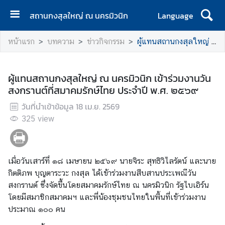
สถานกงสุลใหญ่ ณ นครมิวนิก
Language
ห
หน้าแรก
บทความ
ข่าวกิจกรรม
ผู้แทนสถานกงสุลใหญ่ ณ นครมิวนิก เข้าร่วมงานวันสงกรานต์ที่สมาคมรักษ์ไทย ประจำปี พ.ศ. ๒๕๖๙
น้
า
แ
ผู้แทนสถานกงสุลใหญ่ ณ นครมิวนิก เข้าร่วมงานวัน
ร
สงกรานต์ที่สมาคมรักษ์ไทย ประจำปี พ.ศ. ๒๕๖๙
ก
วันที่นำเข้าข้อมูล
18 เม.ย. 2569
ติ
325
view
ด
ต่
อ
เมื่อวันเสาร์ที่ ๑๘ เมษายน ๒๕๖๙ นายจิระ สุทธิวิไลรัตน์ และนาย
เ
กิตติภพ บุญตาระวะ กงสุล ได้เข้าร่วมงานสืบสานประเพณีวัน
ร
สงกรานต์ ซึ่งจัดขึ้นโดยสมาคมรักษ์ไทย ณ นครมิวนิก รัฐไบเอิร์น
า
โดยมีสมาชิกสมาคมฯ และพี่น้องชุมชนไทยในพื้นที่เข้าร่วมงาน
/
ประมาณ ๑๐๐ คน
วั
น