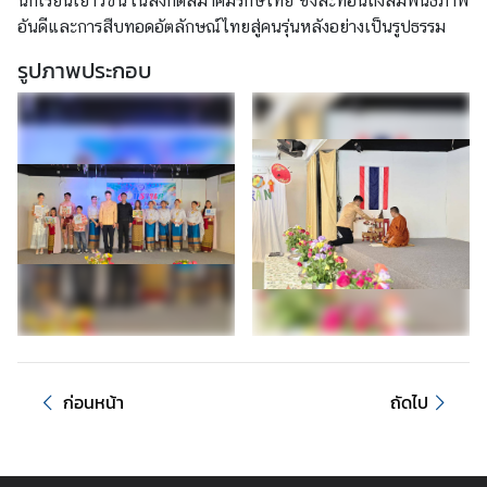
นักเรียนเยาวชนในสังกัดสมาคมรักษ์ไทย ซึ่งสะท้อนถึงสัมพันธภาพ
ป
อันดีและการสืบทอดอัตลักษณ์ไทยสู่คนรุ่นหลังอย่างเป็นรูปธรรม
ร
ะ
รูปภาพประกอบ
ก
า
ศ
ข้
อ
มู
ล
น่
า
ส
น
ก่อนหน้า
ถัดไป
ใ
จ