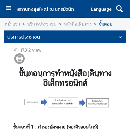
สถานกงสุลใหญ่ ณ นครมิวนิก
Language
ห
หน้าแรก
บริการประชาชน
หนังสือเดินทาง
ขั้นตอน
น้
า
บริการประชาชน
แ
ร
17,312
view
ก
ติ
ขั้นตอนการทำหนังสือเดินทาง
ด
ต่
อิเล็กทรอนิกส์
อ
เ
ร
า
/
วั
ขั้นตอนที่
1 :
สำรองนัดหมาย (จองคิวออนไลน์)
น