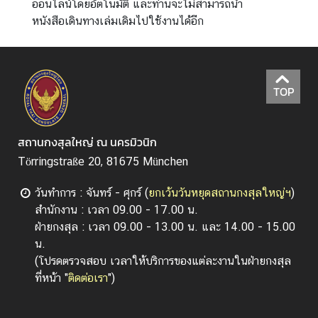
ออนไลน์โดยอัตโนมัติ และท่านจะไม่สามารถนำ
ตั้
หนังสือเดินทางเล่มเดิมไปใช้งานได้อีก
ง
ส
.
ส
TOP
.
น
อ
สถานกงสุลใหญ่ ณ นครมิวนิก
ก
Törringstraße 20, 81675 München
ร
า
วันทำการ : จันทร์ - ศุกร์ (
ยกเว้นวันหยุดสถานกงสุลใหญ่ฯ
)
ช
สำนักงาน : เวลา 09.00 - 17.00 น.
อ
ฝ่ายกงสุล : เวลา 09.00 - 13.00 น. และ 14.00 - 15.00
า
น.
ณ
(โปรดตรวจสอบ เวลาให้บริการของแต่ละงานในฝ่ายกงสุล
า
ที่หน้า "
ติดต่อเรา
")
จั
ก