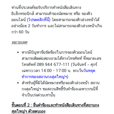
ห
ท่านที่ประสงค์ขอรับบริการทำหนังสือเดินทาง
ยุ
อิเล็กทรอนิกส์ สามารถสำรองนัดหมาย หรือ จองคิว
ด
ออนไลน์ (
โปรดคลิกที่นี่
) โดยสามารถจองคิวล่วงหน้าได้
อย่างน้อย 2 วันทำการ และไม่สามารถจองคิวล่วงหน้าเกิน
กว่า 60 วัน
บ
ริ
หมายเหตุ
ก
า
หากมีปัญหาข้อขัดข้องในการจองคิวออนไลน์
ร
สามารถติดต่อสอบถามได้ทางโทรศัพท์ ที่หมายเลข
ป
โทรศัพท์ 089 944 677-111 (วันจันทร์ – ศุกร์
ร
เฉพาะเวลา 14:00 - 17:00 น. ยกเว้น
วันหยุด
ะ
ทำการของสถานกงสุลใหญ่ฯ
)
ช
สำหรับผู้ที่มิได้นัดหมายหรือจองคิวล่วงหน้า สถาน
า
กงสุลใหญ่ฯ ขอสงวนสิทธิ์รับคำร้องเฉพาะกรณีที่
ช
จำเป็นเร่งด่วนเท่านั้น
น
ขั้นตอนที่
2 :
ยื่นคำร้องและทำหนังสือเดินทางที่สถานกง
สุลใหญ่ฯ ด้วยตนเอง