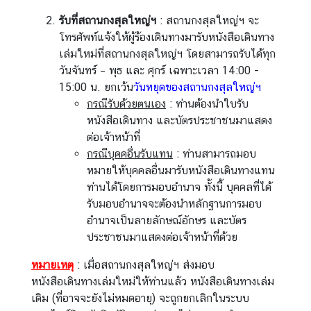
กิ
รับที่สถานกงสุลใหญ่ฯ
: สถานกงสุลใหญ่ฯ จะ
จ
โทรศัพท์แจ้งให้ผู้ร้องเดินทางมารับหนังสือเดินทาง
ก
เล่มใหม่ที่สถานกงสุลใหญ่ฯ โดยสามารถรับได้ทุก
ร
วันจันทร์ – พุธ และ ศุกร์ เฉพาะเวลา 14:00 -
ร
15:00 น. ยกเว้น
วันหยุดของสถานกงสุลใหญ่ฯ
ม
กรณีรับด้วยตนเอง
: ท่านต้องนำใบรับ
/
หนังสือเดินทาง และบัตรประชาชนมาแสดง
บ
ต่อเจ้าหน้าที่
ท
กรณีบุคคอื่นรับแทน
: ท่านสามารถมอบ
ค
หมายให้บุคคลอื่นมารับหนังสือเดินทางแทน
ว
ท่านได้โดยการมอบอำนาจ ทั้งนี้ บุคคลที่ได้
า
รับมอบอำนาจจะต้องนำหลักฐานการมอบ
ม
อำนาจเป็นลายลักษณ์อักษร และบัตร
ประชาชนมาแสดงต่อเจ้าหน้าที่ด้วย
เ
หมายเหตุ
: เมื่อสถานกงสุลใหญ่ฯ ส่งมอบ
ลื
หนังสือเดินทางเล่มใหม่ให้ท่านแล้ว หนังสือเดินทางเล่ม
อ
เดิม (ที่อาจจะยังไม่หมดอายุ) จะถูกยกเลิกในระบบ
ก