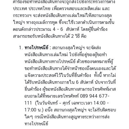
คำร้องขอทำหนังสือเดินทางจะถูกส่งไปยังกระทรวงการต่าง
เ
ประเทศ ประเทศไทย เพื่อตรวจสอบและผลิตเล่ม และ
ศ
กระทรวงฯ จะส่งหนังสือเดินทางเล่มใหม่ให้สถานกงสุล
ร
ใหญ่ฯ ทางถุงเมล์การทูต ซึ่งจะใช้เวลาดำเนินการตามขั้น
ษ
ตอนดังกล่าวประมาณ 4 - 6 สัปดาห์ โดยผู้ยื่นคำร้อง
ฐ
สามารถขอรับหนังสือเดินทางได้ 2 วิธี คือ
กิ
ทางไปรษณีย์ :
สถานกงสุลใหญ่ฯ จะจัดส่ง
จ
หนังสือเดินทางเล่มใหม่ ไปยังที่อยู่ของผู้ขอทำ
หนังสือเดินทางทางไปรษณีย์ ด้วยซองจดหมายที่ผู้
อ
ขอทำหนังสือเดินทางได้จ่าหน้าซองถึงตนเองและได้
า
แจ้งความประสงค์ไว้ในวันที่ยื่นคำร้อง ทั้งนี้ หากไม่
ห
ได้รับหนังสือเดินทางภายใน 6 สัปดาห์ นับจากวันที่
า
ยื่นคำร้อง ผู้ขอหนังสือเดินทางสามารถโทรศัพท์มาส
ร
อบถามได้ที่หมายเลขโทรศัพท์ 089 944 677-
ไ
111 (ในวันจันทร์ – ศุกร์ เฉพาะเวลา 14:00 -
ท
17:00 น.) อนึ่ง สถานกงสุลใหญ่ฯ จะไม่รับผิดชอบ
ย
ใดๆ กรณีหนังสือเดินทางสูญหายระหว่างการส่ง
ทางไปรษณีย์