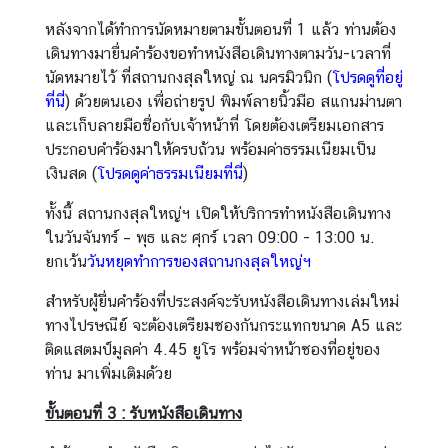
ป
หลังจากได้ทำการนัดหมายตามขั้นตอนที่ 1 แล้ว ท่านต้อง
ร
เดินทางมายื่นคำร้องขอทำหนังสือเดินทางตามวัน-เวลาที่
ะ
นัดหมายไว้ ที่สถานกงสุลใหญ่ ณ นครมิวนิก (
โปรดดูที่อยู่
ก
ที่นี่
) ด้วยตนเอง เพื่อถ่ายรูป พิมพ์ลายนิ้วมือ สแกนม่านตา
า
และเก็บลายมือชื่อกับเจ้าหน้าที่ โดยต้องเตรียมเอกสาร
ศ
ประกอบคำร้องมาให้ครบถ้วน พร้อมค่าธรรมเนียมเป็น
เงินสด (
โปรดดูค่าธรรมเนียมที่นี่
)
ข้
ทั้งนี้ สถานกงสุลใหญ่ฯ เปิดให้บริการทำหนังสือเดินทาง
อ
ในวันจันทร์ – พุธ และ ศุกร์ เวลา 09:00 - 13:00 น.
มู
ยกเว้น
วันหยุดทำการของสถานกงสุลใหญ่ฯ
ล
น่
สำหรับผู้ยื่นคำร้องที่ประสงค์จะรับหนังสือเดินทางเล่มใหม่
า
ทางไปรษณีย์ จะต้องเตรียมซองกันกระแทกขนาด A5 และ
ส
ติดแสตมป์มูลค่า 4.45 ยูโร พร้อมจ่าหน้าซองที่อยู่ของ
น
ท่าน มาเพิ่มเติมด้วย
ใ
จ
ขั้นตอนที่
3 :
รับหนังสือเดินทาง