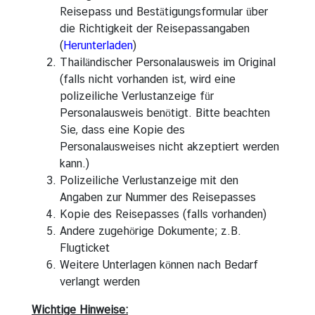
Reisepass und Bestätigungsformular über
T
die Richtigkeit der Reisepassangaben
h
(
Herunterladen
)
a
Thailändischer Personalausweis im Original
i
(falls nicht vorhanden ist, wird eine
l
polizeiliche Verlustanzeige für
ä
Personalausweis benötigt. Bitte beachten
n
Sie, dass eine Kopie des
d
Personalausweises nicht akzeptiert werden
i
kann.)
s
Polizeiliche Verlustanzeige mit den
c
Angaben zur Nummer des Reisepasses
h
Kopie des Reisepasses (falls vorhanden)
e
Andere zugehörige Dokumente; z.B.
K
Flugticket
ü
Weitere Unterlagen können nach Bedarf
c
verlangt werden
h
Wichtige Hinweise:
e