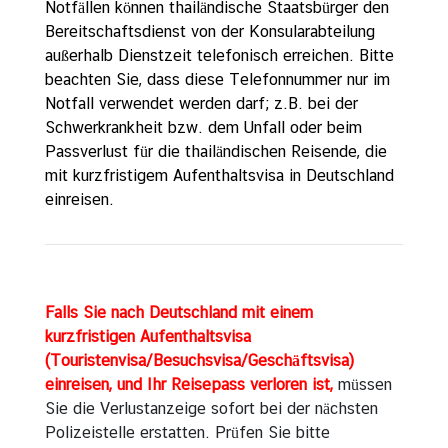
Notfällen können thailändische Staatsbürger den
u
Bereitschaftsdienst von der Konsularabteilung
l
außerhalb Dienstzeit telefonisch erreichen. Bitte
a
beachten Sie, dass diese Telefonnummer nur im
r
Notfall verwendet werden darf; z.B. bei der
s
Schwerkrankheit bzw. dem Unfall oder beim
e
Passverlust für die thailändischen Reisende, die
r
mit kurzfristigem Aufenthaltsvisa in Deutschland
v
einreisen.
i
c
e
Falls Sie nach Deutschland mit einem
A
kurzfristigen Aufenthaltsvisa
n
(Touristenvisa/Besuchsvisa/Geschäftsvisa)
k
einreisen, und Ihr Reisepass verloren ist,
müssen
ü
Sie die Verlustanzeige sofort bei der nächsten
n
Polizeistelle erstatten. Prüfen Sie bitte
d