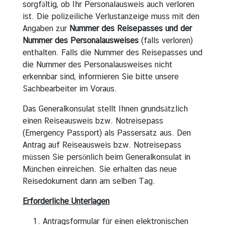
sorgfältig, ob Ihr Personalausweis auch verloren
i
ist. Die polizeiliche Verlustanzeige muss mit den
g
Angaben zur
Nummer des Reisepasses und der
u
Nummer des Personalausweises
(falls verloren)
n
enthalten. Falls die Nummer des Reisepasses und
g
die Nummer des Personalausweises nicht
e
erkennbar sind, informieren Sie bitte unsere
n
Sachbearbeiter im Voraus.
W
Das Generalkonsulat stellt Ihnen grundsätzlich
i
einen Reiseausweis bzw. Notreisepass
r
(Emergency Passport) als Passersatz aus. Den
t
Antrag auf Reiseausweis bzw. Notreisepass
s
müssen Sie persönlich beim Generalkonsulat in
c
München einreichen. Sie erhalten das neue
h
Reisedokument dann am selben Tag.
a
f
Erforderliche Unterlagen
t
Antragsformular für einen elektronischen