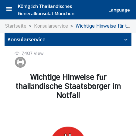
Königlich Thailändisches
Language
Generalkonsulat München
S
Startseite
Konsularservice
Wichtige Hinweise für thailändische Staatsbürger im Notfall
t
a
Konsularservice
r
t
7,407
view
s
e
i
Wichtige Hinweise für
t
thailändische Staatsbürger im
e
Notfall
K
o
n
t
a
k