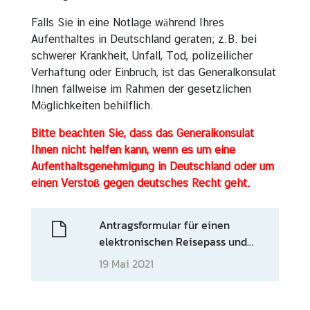
Falls Sie in eine Notlage während Ihres
Aufenthaltes in Deutschland geraten; z.B. bei
A
schwerer Krankheit, Unfall, Tod, polizeilicher
k
Verhaftung oder Einbruch, ist das Generalkonsulat
t
Ihnen fallweise im Rahmen der gesetzlichen
i
Möglichkeiten behilflich.
v
i
Bitte beachten Sie, dass das Generalkonsulat
t
Ihnen nicht helfen kann, wenn es um eine
ä
Aufenthaltsgenehmigung in Deutschland oder um
t
einen Verstoß gegen deutsches Recht geht.
e
n
/
Antragsformular für einen
I
elektronischen Reisepass und
n
Bestätigungsformular über die
19 Mai 2021
f
Richtigkeit der
o
Reisepassangaben