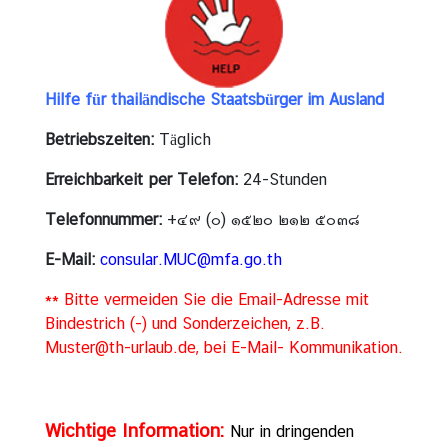
t
u
n
d
Hilfe für thailändische Staatsbürger im Ausland
F
e
Betriebszeiten:
Täglich
i
Erreichbarkeit per Telefon:
24-Stunden
e
r
Telefonnummer:
+๔๙ (๐) ๑๕๒๐ ๒๑๒ ๕๐๓๘
t
a
E-Mail:
consular.MUC@mfa.go.th
g
** Bitte vermeiden Sie die Email-Adresse mit
e
Bindestrich (-) und Sonderzeichen, z.B.
Muster@th-urlaub.de, bei E-Mail- Kommunikation.
K
o
n
Wichtige Information:
Nur in dringenden
s